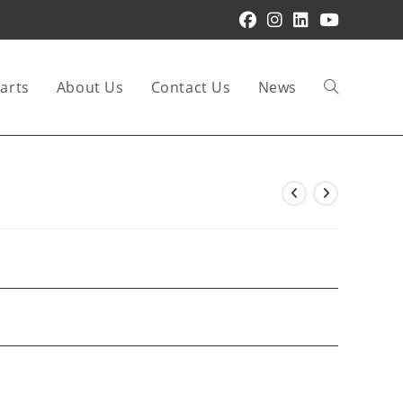
arts
About Us
Contact Us
News
Toggle
website
search