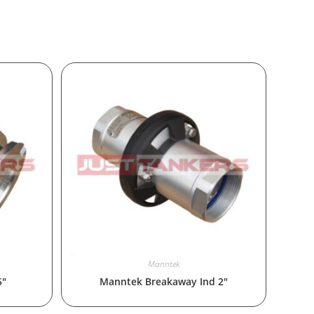
Manntek
5″
Manntek Breakaway Ind 2″